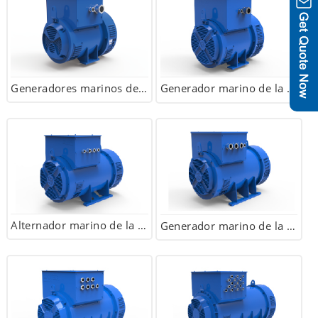
Generadores marinos de la serie TCM188 20/37.5kVA, 400/480V, 50/60Hz, 4/6Pole
Generador marino de la serie TCM228 50/150kVA, 400/480V, 50/60Hz, 4/6Pole
Alternador marino de la serie TCM288 188/281kVA, 400/480V, 50/60Hz, 4/6Pole
Generador marino de la serie TCM318 313/410kVA, 400/480V, 50/60Hz, 4/6Pole