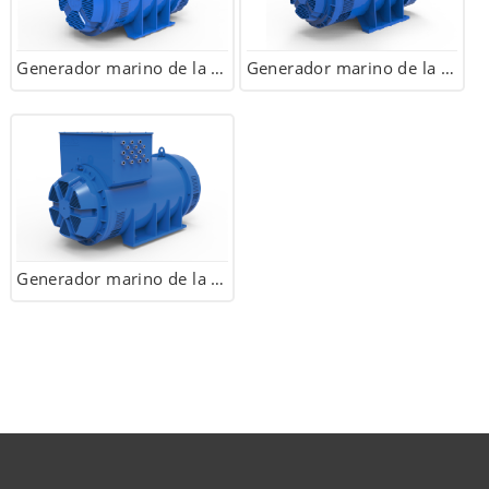
Generador marino de la serie TCM368 450/700kVA, 400/480V, 50/60Hz, 4/6Pole
Generador marino de la serie TCM428 750/1250kVA, 400/480V, 50/60Hz, 4/6Pole
Generador marino de la serie TCM468 1400/1650kVA, 400/480V, 50/60Hz, 4/6Pole